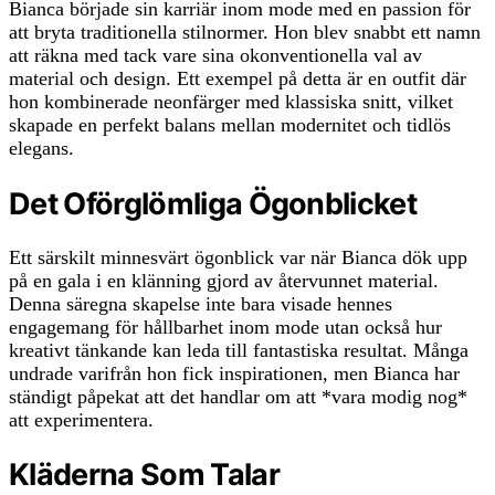
Bianca började sin karriär inom mode med en passion för
att bryta traditionella stilnormer. Hon blev snabbt ett namn
att räkna med tack vare sina okonventionella val av
material och design. Ett exempel på detta är en outfit där
hon kombinerade neonfärger med klassiska snitt, vilket
skapade en perfekt balans mellan modernitet och tidlös
elegans.
Det Oförglömliga Ögonblicket
Ett särskilt minnesvärt ögonblick var när Bianca dök upp
på en gala i en klänning gjord av återvunnet material.
Denna säregna skapelse inte bara visade hennes
engagemang för hållbarhet inom mode utan också hur
kreativt tänkande kan leda till fantastiska resultat. Många
undrade varifrån hon fick inspirationen, men Bianca har
ständigt påpekat att det handlar om att *vara modig nog*
att experimentera.
Kläderna Som Talar