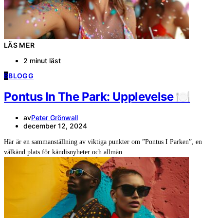
LÄS MER
2 minut läst
B
BLOGG
Pontus In The Park: Upplevelse 🍽️
av
Peter Grönwall
december 12, 2024
Här är en sammanställning av viktiga punkter om ”Pontus I Parken”, en
välkänd plats för kändisnyheter och allmän…