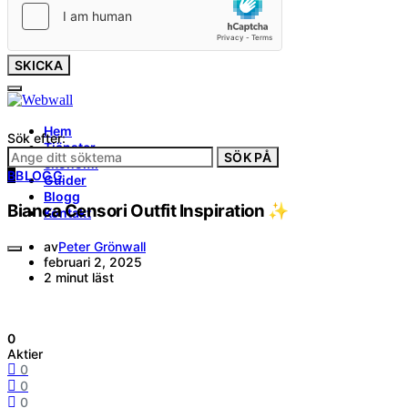
SKICKA
Hem
Sök efter:
Tjänster
SÖK PÅ
ekonomi
B
BLOGG
Guider
Blogg
Bianca Censori Outfit Inspiration ✨
Kontakt
av
Peter Grönwall
februari 2, 2025
2 minut läst
0
Aktier
0
0
0