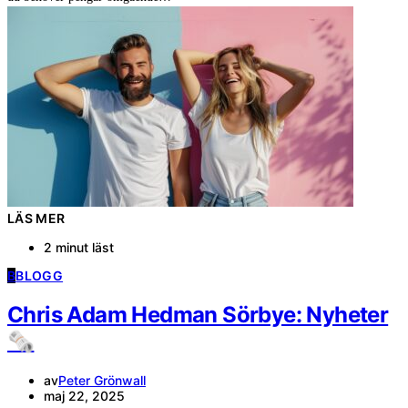
LÄS MER
2 minut läst
B
BLOGG
Chris Adam Hedman Sörbye: Nyheter
🗞️
av
Peter Grönwall
maj 22, 2025