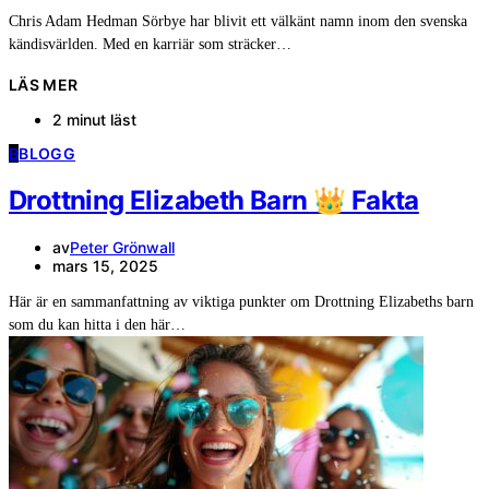
Chris Adam Hedman Sörbye har blivit ett välkänt namn inom den svenska
kändisvärlden. Med en karriär som sträcker…
LÄS MER
2 minut läst
B
BLOGG
Drottning Elizabeth Barn 👑 Fakta
av
Peter Grönwall
mars 15, 2025
Här är en sammanfattning av viktiga punkter om Drottning Elizabeths barn
som du kan hitta i den här…