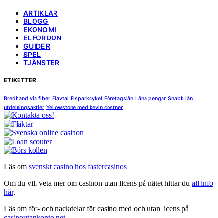
ARTIKLAR
BLOGG
EKONOMI
ELFORDON
GUIDER
SPEL
TJÄNSTER
ETIKETTER
Bredband via fiber
Elavtal
Elsparkcykel
Företagslån
Låna pengar
Snabb lån
utdelningsaktier
Yellowstone med kevin costner
Läs om
svenskt casino hos fastercasinos
Om du vill veta mer om casinon utan licens på nätet hittar du
all info
här
.
Läs om för- och nackdelar för casino med och utan licens på
casinoutankonto.net