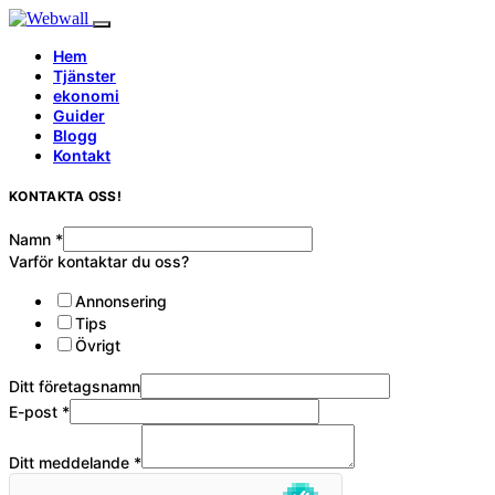
Hem
Tjänster
ekonomi
Guider
Blogg
Kontakt
KONTAKTA OSS!
Namn
*
Varför kontaktar du oss?
Annonsering
Tips
Övrigt
Ditt företagsnamn
E-post
*
Ditt meddelande
*