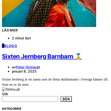
LÄS MER
2 minut läst
B
BLOGG
Sixten Jernberg Barnbarn 🏅
av
Peter Grönwall
januari 8, 2025
Sixten Jernberg är ett namn som de flesta skidfantaster i Sverige känner till.
Som en av de mest…
Sök
SÖK
KATEGORIER