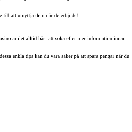
till att utnyttja dem när de erbjuds!
casino är det alltid bäst att söka efter mer information innan
 dessa enkla tips kan du vara säker på att spara pengar när du