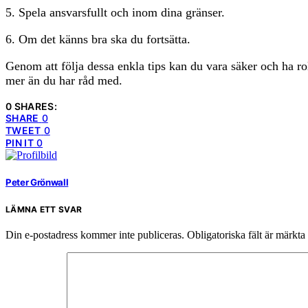
5. Spela ansvarsfullt och inom dina gränser.
6. Om det känns bra ska du fortsätta.
Genom att följa dessa enkla tips kan du vara säker och ha ro
mer än du har råd med.
0 SHARES:
SHARE
0
TWEET
0
PIN IT
0
Peter Grönwall
LÄMNA ETT SVAR
Din e-postadress kommer inte publiceras.
Obligatoriska fält är märkta