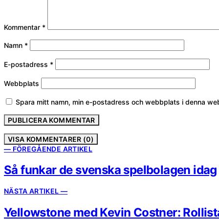
Kommentar
*
Namn
*
E-postadress
*
Webbplats
Spara mitt namn, min e-postadress och webbplats i denna webb
VISA KOMMENTARER (0)
— FÖREGÅENDE ARTIKEL
Så funkar de svenska spelbolagen idag
NÄSTA ARTIKEL —
Yellowstone med Kevin Costner: Rollist