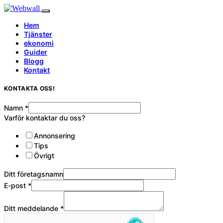
Hem
Tjänster
ekonomi
Guider
Blogg
Kontakt
KONTAKTA OSS!
Namn
*
Varför kontaktar du oss?
Annonsering
Tips
Övrigt
Ditt företagsnamn
E-post
*
Ditt meddelande
*