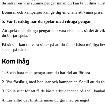
du satsar en viss summa pengar innan du kan ta ut dina vinst
Bonusar och kampanjer kan ge dig en chans att vinna priser s
5. Var försiktig när du spelar med riktiga pengar.
Att spela med riktiga pengar kan vara riskabelt, så det är vikt
du börjar spela.
På så sätt kan du vara säker på att du fattar bästa möjliga b
spelar på nätet.
Kom ihåg
1. Spela bara med pengar som du har råd att förlora.
2. Var försiktig med bonusar och kampanjer. Se till att du fö
3. Kolla runt för att få de bästa erbjudandena på spel, bankal
4. Läs alltid det finstilta innan du går med på något.