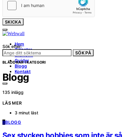
SKICKA
Hem
Sök efter:
Tjänster
SÖK PÅ
ekonomi
Guider
BLÄDDRAR I KATEGORI
Blogg
Kontakt
Blogg
135 inlägg
LÄS MER
3 minut läst
B
BLOGG
Sex stycken hobbies som inte är så