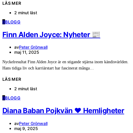
LÄS MER
2 minut läst
B
BLOGG
Finn Alden Joyce: Nyheter 📰
av
Peter Grönwall
maj 11, 2025
Nyckelresultat Finn Alden Joyce är en stigande stjärna inom kändisvärlden.
Hans tidiga liv och karriärstart har fascinerat många…
LÄS MER
2 minut läst
B
BLOGG
Diana Baban Pojkvän ❤️ Hemligheter
av
Peter Grönwall
maj 9, 2025