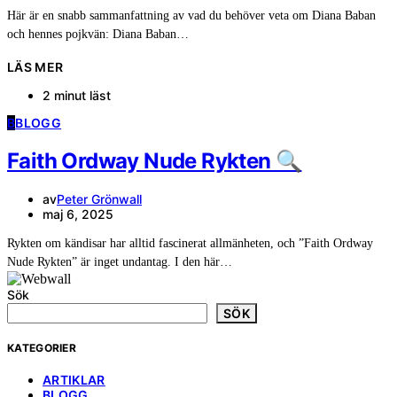
Här är en snabb sammanfattning av vad du behöver veta om Diana Baban
och hennes pojkvän: Diana Baban…
LÄS MER
2 minut läst
B
BLOGG
Faith Ordway Nude Rykten 🔍
av
Peter Grönwall
maj 6, 2025
Rykten om kändisar har alltid fascinerat allmänheten, och ”Faith Ordway
Nude Rykten” är inget undantag. I den här…
Sök
SÖK
KATEGORIER
ARTIKLAR
BLOGG