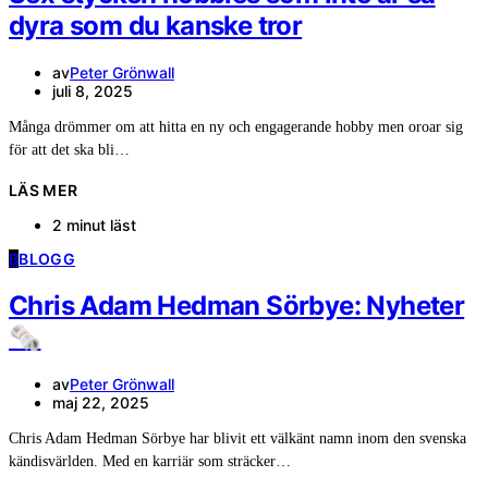
dyra som du kanske tror
av
Peter Grönwall
juli 8, 2025
Många drömmer om att hitta en ny och engagerande hobby men oroar sig
för att det ska bli…
LÄS MER
2 minut läst
B
BLOGG
Chris Adam Hedman Sörbye: Nyheter
🗞️
av
Peter Grönwall
maj 22, 2025
Chris Adam Hedman Sörbye har blivit ett välkänt namn inom den svenska
kändisvärlden. Med en karriär som sträcker…