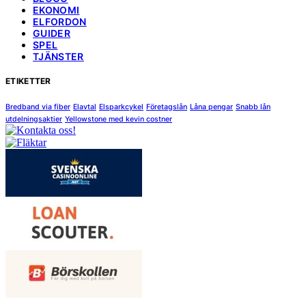
EKONOMI
ELFORDON
GUIDER
SPEL
TJÄNSTER
ETIKETTER
Bredband via fiber
Elavtal
Elsparkcykel
Företagslån
Låna pengar
Snabb lån
utdelningsaktier
Yellowstone med kevin costner