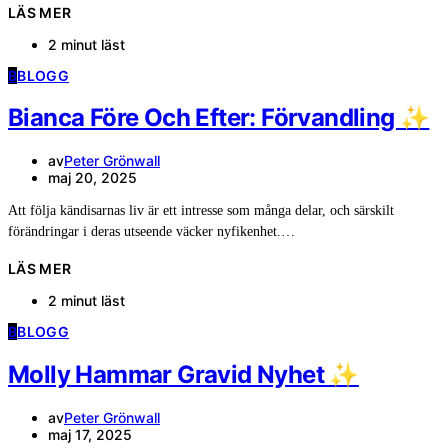
LÄS MER
2 minut läst
B
BLOGG
Bianca Före Och Efter: Förvandling ✨
av
Peter Grönwall
maj 20, 2025
Att följa kändisarnas liv är ett intresse som många delar, och särskilt
förändringar i deras utseende väcker nyfikenhet.…
LÄS MER
2 minut läst
B
BLOGG
Molly Hammar Gravid Nyhet ✨
av
Peter Grönwall
maj 17, 2025