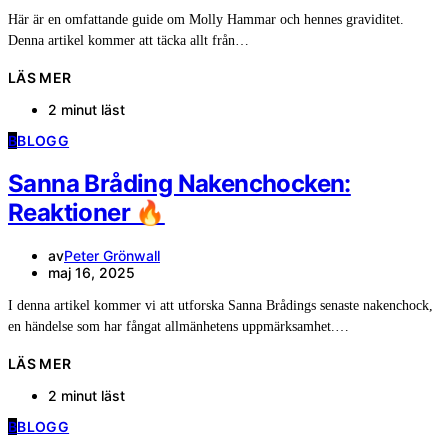
Här är en omfattande guide om Molly Hammar och hennes graviditet.
Denna artikel kommer att täcka allt från…
LÄS MER
2 minut läst
B
BLOGG
Sanna Bråding Nakenchocken:
Reaktioner 🔥
av
Peter Grönwall
maj 16, 2025
I denna artikel kommer vi att utforska Sanna Brådings senaste nakenchock,
en händelse som har fångat allmänhetens uppmärksamhet.…
LÄS MER
2 minut läst
B
BLOGG