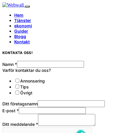
Hem
Tjänster
ekonomi
Guider
Blogg
Kontakt
KONTAKTA OSS!
Namn
*
Varför kontaktar du oss?
Annonsering
Tips
Övrigt
Ditt företagsnamn
E-post
*
Ditt meddelande
*