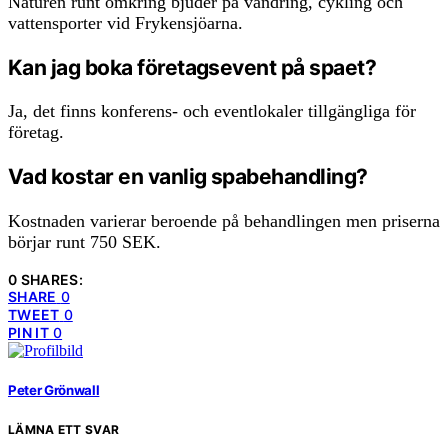
Naturen runt omkring bjuder på vandring, cykling och
vattensporter vid Frykensjöarna.
Kan jag boka företagsevent på spaet?
Ja, det finns konferens- och eventlokaler tillgängliga för
företag.
Vad kostar en vanlig spabehandling?
Kostnaden varierar beroende på behandlingen men priserna
börjar runt 750 SEK.
0 SHARES:
SHARE
0
TWEET
0
PIN IT
0
Peter Grönwall
LÄMNA ETT SVAR