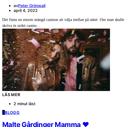
av
Peter Grönwall
april 4, 2022
Det finns en enorm mängd casinon att välja mellan på nätet. Om man skulle
skriva in ordet casino…
LÄS MER
2 minut läst
B
BLOGG
Malte Gårdinger Mamma ❤️