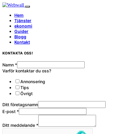
Hem
Tjänster
ekonomi
Guider
Blogg
Kontakt
KONTAKTA OSS!
Namn
*
Varför kontaktar du oss?
Annonsering
Tips
Övrigt
Ditt företagsnamn
E-post
*
Ditt meddelande
*