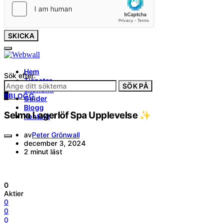
SKICKA
Hem
Sök efter:
Tjänster
SÖK PÅ
ekonomi
B
BLOGG
Guider
Blogg
Selma Lagerlöf Spa Upplevelse ✨
Kontakt
av
Peter Grönwall
december 3, 2024
2 minut läst
0
Aktier
0
0
0