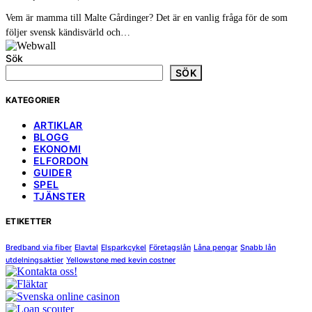
Vem är mamma till Malte Gårdinger? Det är en vanlig fråga för de som
följer svensk kändisvärld och…
Sök
SÖK
KATEGORIER
ARTIKLAR
BLOGG
EKONOMI
ELFORDON
GUIDER
SPEL
TJÄNSTER
ETIKETTER
Bredband via fiber
Elavtal
Elsparkcykel
Företagslån
Låna pengar
Snabb lån
utdelningsaktier
Yellowstone med kevin costner