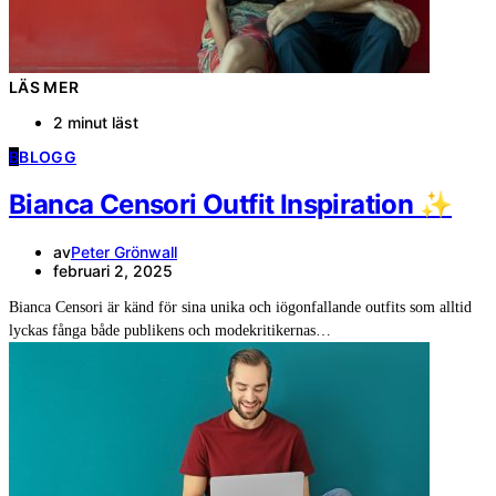
LÄS MER
2 minut läst
B
BLOGG
Bianca Censori Outfit Inspiration ✨
av
Peter Grönwall
februari 2, 2025
Bianca Censori är känd för sina unika och iögonfallande outfits som alltid
lyckas fånga både publikens och modekritikernas…