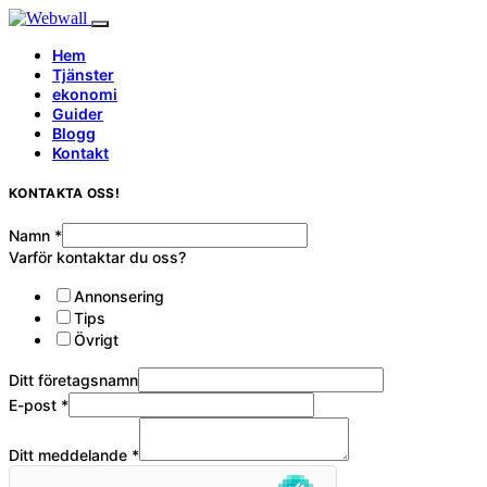
Hem
Tjänster
ekonomi
Guider
Blogg
Kontakt
KONTAKTA OSS!
Namn
*
Varför kontaktar du oss?
Annonsering
Tips
Övrigt
Ditt företagsnamn
E-post
*
Ditt meddelande
*