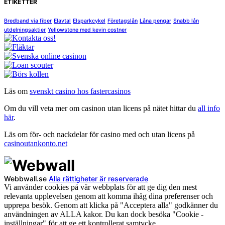
ETIKETTER
Bredband via fiber
Elavtal
Elsparkcykel
Företagslån
Låna pengar
Snabb lån
utdelningsaktier
Yellowstone med kevin costner
Läs om
svenskt casino hos fastercasinos
Om du vill veta mer om casinon utan licens på nätet hittar du
all info
här
.
Läs om för- och nackdelar för casino med och utan licens på
casinoutankonto.net
Webbwall.se
Alla rättigheter är reserverade
Vi använder cookies på vår webbplats för att ge dig den mest
relevanta upplevelsen genom att komma ihåg dina preferenser och
upprepa besök. Genom att klicka på "Acceptera alla" godkänner du
användningen av ALLA kakor. Du kan dock besöka "Cookie -
inställningar" för att ge ett kontrollerat samtycke.