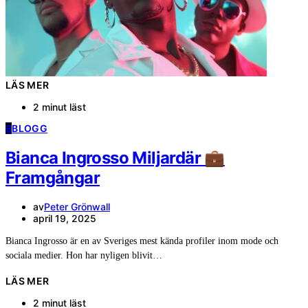
LÄS MER
2 minut läst
B
BLOGG
Bianca Ingrosso Miljardär 💼
Framgångar
av
Peter Grönwall
april 19, 2025
Bianca Ingrosso är en av Sveriges mest kända profiler inom mode och
sociala medier. Hon har nyligen blivit…
LÄS MER
2 minut läst