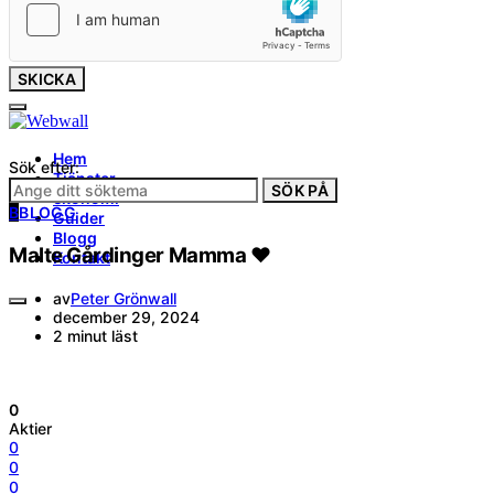
SKICKA
Hem
Sök efter:
Tjänster
SÖK PÅ
ekonomi
B
BLOGG
Guider
Blogg
Malte Gårdinger Mamma ❤️
Kontakt
av
Peter Grönwall
december 29, 2024
2 minut läst
0
Aktier
0
0
0