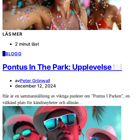
LÄS MER
2 minut läst
B
BLOGG
Pontus In The Park: Upplevelse 🍽️
av
Peter Grönwall
december 12, 2024
Här är en sammanställning av viktiga punkter om ”Pontus I Parken”, en
välkänd plats för kändisnyheter och allmän…