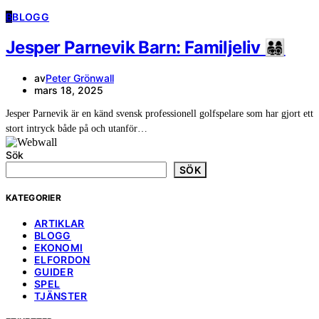
B
BLOGG
Jesper Parnevik Barn: Familjeliv 👨‍👩‍👧‍👦
av
Peter Grönwall
mars 18, 2025
Jesper Parnevik är en känd svensk professionell golfspelare som har gjort ett
stort intryck både på och utanför…
Sök
SÖK
KATEGORIER
ARTIKLAR
BLOGG
EKONOMI
ELFORDON
GUIDER
SPEL
TJÄNSTER