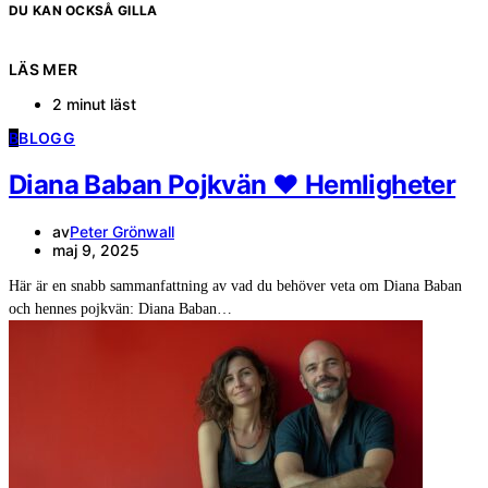
DU KAN OCKSÅ GILLA
LÄS MER
2 minut läst
B
BLOGG
Diana Baban Pojkvän ❤️ Hemligheter
av
Peter Grönwall
maj 9, 2025
Här är en snabb sammanfattning av vad du behöver veta om Diana Baban
och hennes pojkvän: Diana Baban…